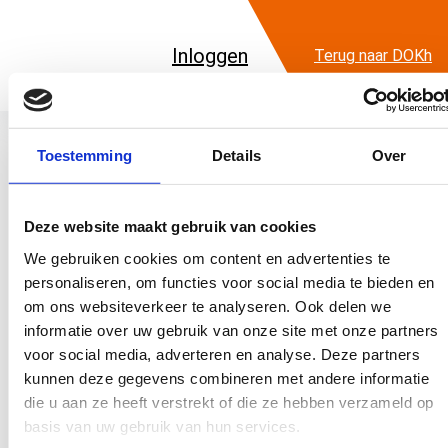
Inloggen
Terug naar DOKh
Toestemming
Details
Over
Inloggen
Deze website maakt gebruik van cookies
We gebruiken cookies om content en advertenties te
Heb je al een account? Dan kun je hieronder inloggen.
personaliseren, om functies voor social media te bieden en
Heb je nog geen account? Dan kun je hier
jouw nieuwe
om ons websiteverkeer te analyseren. Ook delen we
account aanmaken
.
informatie over uw gebruik van onze site met onze partners
voor social media, adverteren en analyse. Deze partners
Gebruikersnaam en/of e-mailadres
kunnen deze gegevens combineren met andere informatie
die u aan ze heeft verstrekt of die ze hebben verzameld op
basis van uw gebruik van hun services.